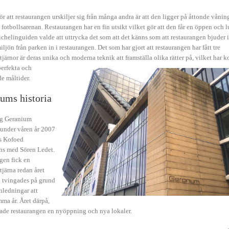
r att restaurangen urskiljer sig från många andra är att den ligger på åttonde vånin
 fotbollsarenan. Restaurangen har en fin utsikt vilket gör att den får en öppen och l
chelinguiden valde att uttrycka det som att det känns som att restaurangen bjuder 
jön från parken in i restaurangen. Det som har gjort att restaurangen har fått tre
järnor är deras unika och moderna teknik att framställa olika rä
tter på, vilket har 
perfekta och
e måltider.
ums historia
ng Geranium
under våren år 2007
s Kofoed
ns med Sören Ledet.
gen fick en
järna redan året
 tvingades på grund
nledningar att
ma år. Året därpå,
hade restaurangen en nyöppning och nya lokaler.