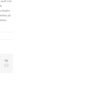
 noll vid
ck
lyckades
nnebar på
örsta
le+
Pinterest
Vk
Email