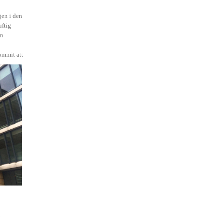
gen i den
uftig
in
kommit att