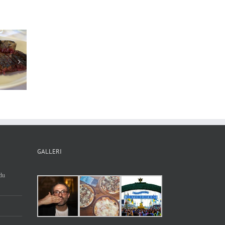
ldens bästa
Restaurang Noma
urang år 2019
GALLERI
du