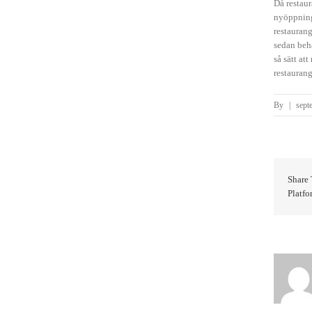
Då restaur
nyöppninge
restaurang
sedan behå
så sätt at
restaurang
By
|
sept
Share 
Platfo