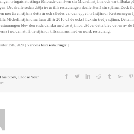
angen tvingats att stänga förlorade den även sin Michelinstjärna och var tillbaka på
n. Det skulle sedan dröja tre år tills restaurangen skulle återfå sin stjärna. Dock fi
en mer än en stjärna detta år och således var den uppe i två stjärnor. Restaurangen 
lla Michelinstjärnorna fram till år 2016 då de också fick sin tredje stjärna. Detta i
t restaurangen blev den enda danska med tre stjärnor. Utöver detta blev det en av de f
erna i norden att få tre stjärnor, tillsammans med en norsk restaurang.
ember 25th, 2020
|
Världens bästa restauranger
|
Facebook
Twitter
Linkedin
Reddit
Tumblr
Goog
This Story, Choose Your
rm!