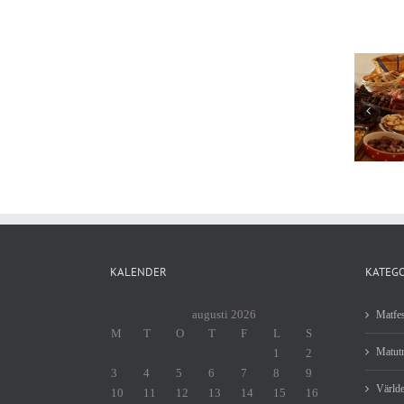
Äta julbord i
Stockholm
KALENDER
KATEG
augusti 2026
Matfes
M
T
O
T
F
L
S
Matutm
1
2
3
4
5
6
7
8
9
Världe
10
11
12
13
14
15
16