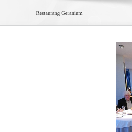
Restaurang Geranium
View
Larger
Image