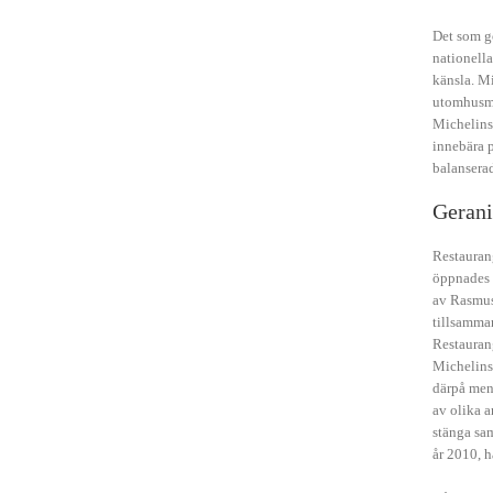
Det som gö
nationella
känsla. Mi
utomhusmil
Michelinst
innebära 
balanserad
Gerani
Restaura
öppnades 
av Rasmu
tillsamma
Restauran
Michelinst
därpå men
av olika a
stänga sam
år 2010, 