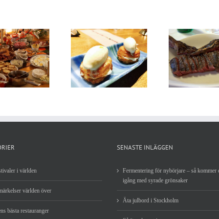
Den bästa
Vär
Mat över öppen eld
restaurangen i Asien
resta
ORIER
SENASTE INLÄGGEN
tivaler i världen
Fermentering för nybörjare – så kommer 
igång med syrade grönsaker
ärkelser världen över
Äta julbord i Stockholm
ns bästa restauranger