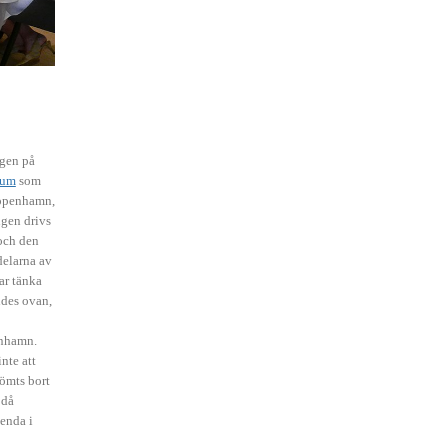
ngen på
ium
som
Köpenhamn,
gen drivs
och den
 delarna av
ar tänka
des ovan,
enhamn.
nte att
ömts bort
 då
 enda i