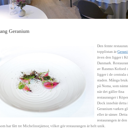
rang Geranium
Den femte restaura
topplistan är
Geran
även den ligger i 
Danmark. Restauran
av Rasmus Kofoed 
ligger i de centrala
staden. Många bruk
på Noma, som nämn
när det gäller fina
restauranger i Köp
Dock innebär detta i
Geranium varken gl
eller är sämre. Detta
restaurangen är den
m har fått tre Michelinstjärnor, vilket gör restaurangen är helt unik.