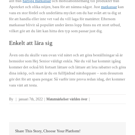
allt från
härliga matkassar
och mobilabonnemang till produkter från
Apoteket och olika nöjen, bara för att nämna något. Just
matkassar
kan
vara en stor fördel och underlätta mycket om du har svårt att ta dig ut
för att handla eller inte vet vad du vill laga för maträtter. Eftersom
matkassar blivit så populärt under årens lopp finns nu ett stort utbud,
vilket gör att du lätt kan hitta den typ som passar just dig.
Enkelt att lära sig
Även om du skulle vara ovan vid nätet och att göra beställningar så är
hemsidor som Hej Senior väldigt enkla. När du väl har kommit igång
kommer det också bli fortsatt lättare och lättare att leta rabatter och göra
dina inköp, och snart är du en fullfjädrad nätshoppare – som dessutom
gör det för att spara pengar. Så varför inte prova redan idag, det kommer
vara värt att testa.
By
|
januari 7th, 2022
|
Matutmärkelser världen över
|
Share This Story, Choose Your Platform!