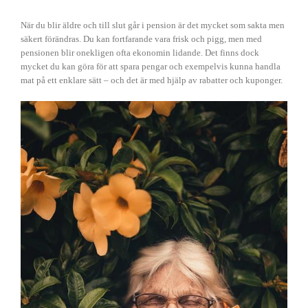
När du blir äldre och till slut går i pension är det mycket som sakta men
säkert förändras. Du kan fortfarande vara frisk och pigg, men med
pensionen blir onekligen ofta ekonomin lidande. Det finns dock
mycket du kan göra för att spara pengar och exempelvis kunna handla
mat på ett enklare sätt – och det är med hjälp av rabatter och kuponger.